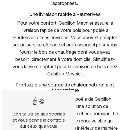
appropriées.
Une livraison rapide à Hauterives
Pour votre confort, Gabillon Meynier assure la
livraison rapide de votre bois pour poêle à
Hauterives et ses environs. Vous pouvez compter
sur un service efficace et professionnel pour vous
fournir le bois de chauffage dont vous avez
besoin, directement à votre domicile. Simplifiez-
vous la vie en optant pour la livraison de bois chez
Gabillon Meynier.
Profitez d'une source de chaleur naturelle et
économique
En choisissant le bois pour poêle de Gabillon
Meynier, vous optez pour une solution de
chauffage naturelle, écologique et économique. Le
Ce site utilise des cookies
et vous donne le contrôle
bois est une source d'énergie renouvelable qui
sur ceux que vous
vous permet de chauffer votre intérieur de manière