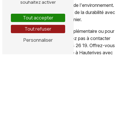
souhaitez activer
confortable et respectueuse de l'environnement.
Faites le choix de la qualité et de la durabilité avec
Tout accepter
Gabillon Meynier.
Tout refuser
Pour tout renseignement supplémentaire ou pour
passer commande, n'hésitez pas à contacter
Personnaliser
Gabillon Meynier au 04 74 54 26 19. Offrez-vous
le meilleur du bois pour poêle à Hauterives avec
Gabillon Meynier, votre partenaire de confiance
pour un chauffage optimal.
En savoir
Contactez-
plus
nous