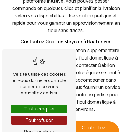
plateforme intuitive, vous pouvez passer
commande en quelques clics et planifier la livraison
selon vos disponibilités. Une solution pratique et
rapide pour vous garantir un approvisionnement en
fioul sans tracas.
Contactez Gabillon Meynier à Hauterives
Pour toute demande d'information supplémentaire
ou pour passer commande de fioul domestique à
Hauterives, n'hésitez pas à contacter Gabillon
Meynier au 04 74 54 26 19. Notre équipe se tient à
Ce site utilise des cookies
votre disposition pour vous accompagner dans
et vous donne le contrôle
sur ceux que vous
vos projets de chauffage et vous fournir un service
souhaitez activer
de qualité. Faites confiance à notre expertise pour
votre approvisionnement en fioul domestique à
Tout accepter
Hauterives et ses environs.
Tout refuser
En savoir
Contactez-
Personnaliser