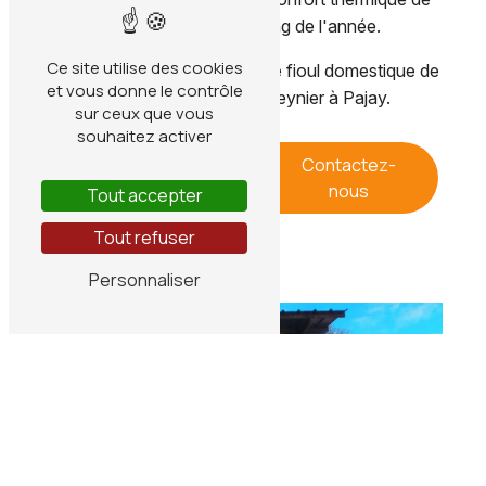
votre foyer tout au long de l'année.
Ce site utilise des cookies
N'attendez plus, optez pour le fioul domestique de
et vous donne le contrôle
qualité avec Gabillon Meynier à Pajay.
sur ceux que vous
souhaitez activer
En savoir
Contactez-
plus
nous
Tout accepter
Tout refuser
Personnaliser