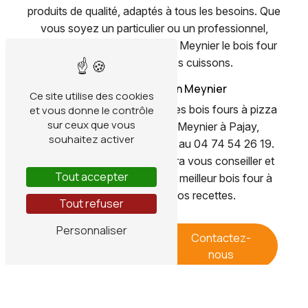
produits de qualité, adaptés à tous les besoins. Que
vous soyez un particulier ou un professionnel,
vous trouverez chez Gabillon Meynier le bois four
à pizza idéal pour vos cuissons.
Contactez Gabillon Meynier
Ce site utilise des cookies
Pour plus d'informations sur les bois fours à pizza
et vous donne le contrôle
sur ceux que vous
disponibles chez Gabillon Meynier à Pajay,
souhaitez activer
n'hésitez pas à les contacter au 04 74 54 26 19.
Leur équipe compétente saura vous conseiller et
Tout accepter
vous guider dans le choix du meilleur bois four à
pizza pour sublimer vos recettes.
Tout refuser
Personnaliser
En savoir
Contactez-
plus
nous