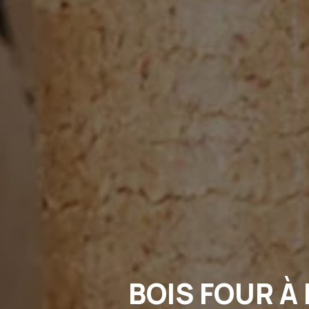
BOIS FOUR À