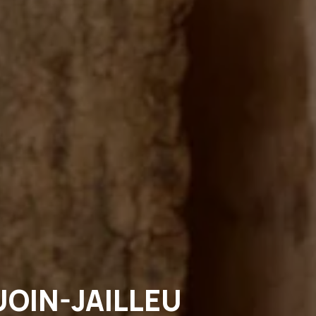
UOIN-JAILLEU