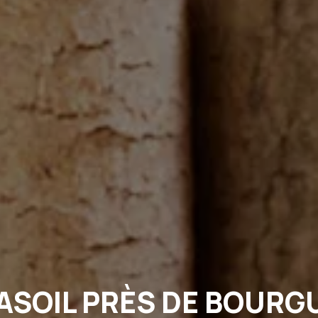
ASOIL PRÈS DE BOURG