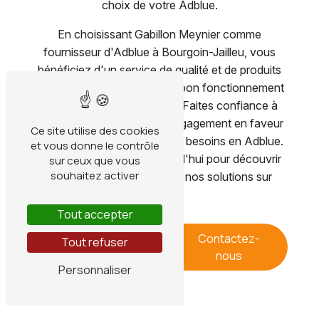
choix de votre Adblue.
En choisissant Gabillon Meynier comme
fournisseur d'Adblue à Bourgoin-Jailleu, vous
bénéficiez d'un service de qualité et de produits
performants pour assurer le bon fonctionnement
de votre parc de véhicules. Faites confiance à
notre expertise et à notre engagement en faveur
Ce site utilise des cookies
de l'environnement pour vos besoins en Adblue.
et vous donne le contrôle
Contactez-nous dès aujourd'hui pour découvrir
sur ceux que vous
souhaitez activer
nos offres et bénéficier de nos solutions sur
mesure.
Tout accepter
En savoir
Contactez-
Tout refuser
plus
nous
Personnaliser