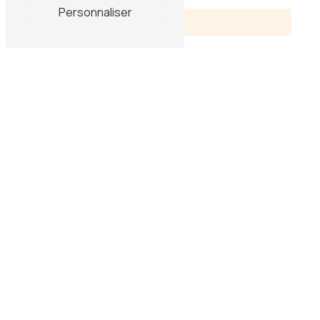
Personnaliser
Ville
*
Objet
*
Message
*
En cochant cette case, j'accepte les
conditions particulières ci-dessous **
Vous n'êtes pas un robot,