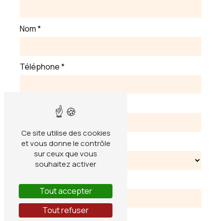
Nom
*
Téléphone
*
E-mail
*
Ce site utilise des cookies
Type de combustible
et vous donne le contrôle
sur ceux que vous
souhaitez activer
Quantité
Tout accepter
Tout refuser
Adresse de livraison