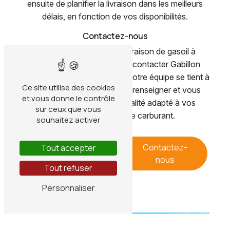
ensuite de planifier la livraison dans les meilleurs
délais, en fonction de vos disponibilités.
Contactez-nous
Pour toute demande de livraison de gasoil à
Hauterives, n'hésitez pas à contacter Gabillon
Meynier au 04 74 54 26 19. Notre équipe se tient à
Ce site utilise des cookies
votre disposition pour vous renseigner et vous
et vous donne le contrôle
proposer un service de qualité adapté à vos
sur ceux que vous
besoins en matière de carburant.
souhaitez activer
En savoir
Contactez-
Tout accepter
plus
nous
Tout refuser
Personnaliser