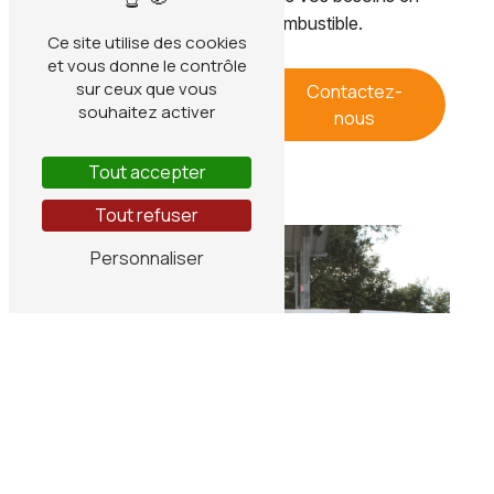
chauffage et en combustible.
Ce site utilise des cookies
et vous donne le contrôle
sur ceux que vous
En savoir
Contactez-
souhaitez activer
plus
nous
Tout accepter
Tout refuser
Personnaliser