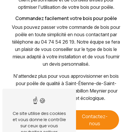
optimiser l'utilisation de votre bois pour poêle.
Commandez facilement votre bois pour poêle
Vous pouvez passer votre commande de bois pour
poêle en toute simplicité en nous contactant par
téléphone au 04 74 54 26 19. Notre équipe se fera
un plaisir de vous conseiller sur le type de bois le
mieux adapté à votre installation et de vous fournir
un devis personnalisé.
N'attendez plus pour vous approvisionner en bois
pour poêle de qualité à Saint-Étienne-de-Saint-
Geoirs. Faites confiance à Gabillon Meynier pour
un chauffage efficace et écologique.
Ce site utilise des cookies
En savoir
Contactez-
et vous donne le contrôle
plus
nous
sur ceux que vous
souhaitez activer