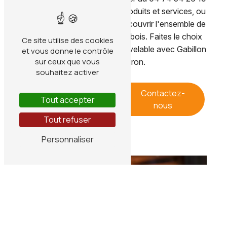
pour en savoir plus sur nos produits et services, ou
visitez notre site web pour découvrir l'ensemble de
notre gamme de granulés de bois. Faites le choix
Ce site utilise des cookies
d'une énergie propre et renouvelable avec Gabillon
et vous donne le contrôle
sur ceux que vous
Meynier à Voiron.
souhaitez activer
En savoir
Contactez-
Tout accepter
plus
nous
Tout refuser
Personnaliser