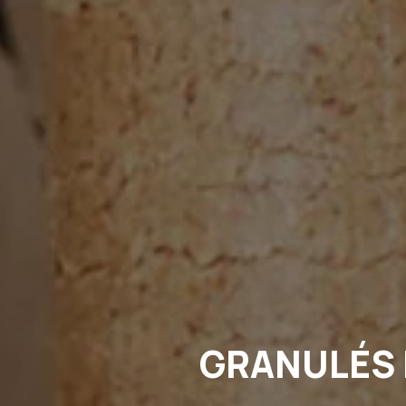
GRANULÉS 