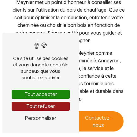
Meynier met un point d'honneur à conseiller ses
clients sur l'utilisation du bois de chauffage. Que ce
soit pour optimiser la combustion, entretenir votre
cheminée ou choisir le bon bois en fonction de
votre appareil, l'équipe est là pour vous guider et
vous accompagner.
En choisissant Gabillon Meynier comme
Ce site utilise des cookies
fournisseur de bois pour cheminée à Anneyron,
et vous donne le contrôle
vous optez pour la qualité, le service et le
sur ceux que vous
professionnalisme. Faites confiance à cette
souhaitez activer
entreprise locale pour vous fournir le bois
nécessaire à une chaleur agréable et durable dans
Tout accepter
votre foyer.
Tout refuser
En savoir
Contactez-
Personnaliser
plus
nous