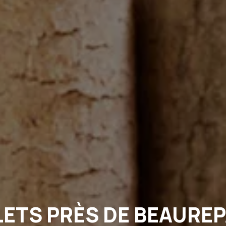
LETS PRÈS DE BEAUREP