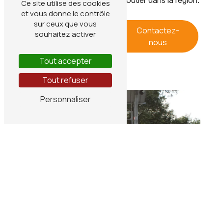
vos besoins en Gazole Non Routier dans la région.
Ce site utilise des cookies
et vous donne le contrôle
sur ceux que vous
En savoir
Contactez-
souhaitez activer
plus
nous
Tout accepter
Tout refuser
Personnaliser