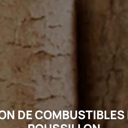
SON DE COMBUSTIBLES 